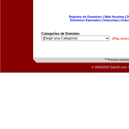
Registro de Dominios
|
Web Hosting
|
D
Dominios Expirados
|
Industrias
|
Indu
Categorías de Dominio:
[Pág. princi
** Precios expre
© 2002/2022 Solo10.com