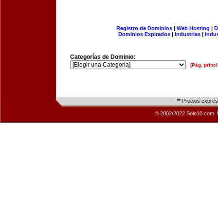
Registro de Dominios
|
Web Hosting
|
D
Dominios Expirados
|
Industrias
|
Indu
Categorías de Dominio:
[Pág. princi
** Precios expre
© 2002/2022 Solo10.com