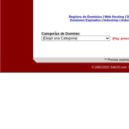
Registro de Dominios
|
Web Hosting
|
D
Dominios Expirados
|
Industrias
|
Indu
Categorías de Dominio:
[Pág. princi
** Precios expre
© 2002/2022 Solo10.com