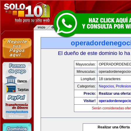
operadordenegoc
El dueño de este dominio lo ha
Mayusculas:
OPERADORDENEG
Minusculas:
operadordenegocio
Longitud:
18 caracteres
Categorias:
Negocios
,
Profesio
Precio:
Realizar una oferta
Visitar!
operadordenegoci
Serán consideradas ofer
Realizar una Oferta