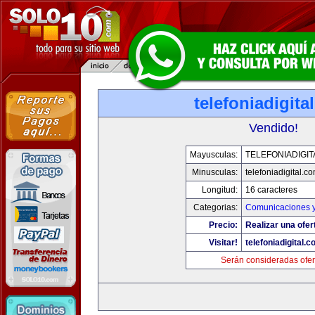
telefoniadigita
Vendido!
Mayusculas:
TELEFONIADIGI
Minusculas:
telefoniadigital.c
Longitud:
16 caracteres
Categorias:
Comunicaciones y
Precio:
Realizar una ofer
Visitar!
telefoniadigital.
Serán consideradas ofer