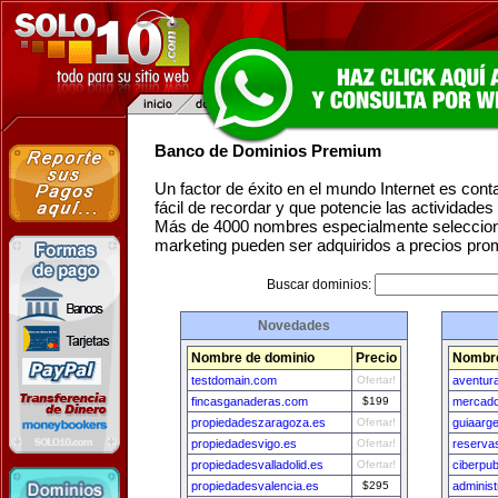
Banco de Dominios Premium
Un factor de éxito en el mundo Internet es con
fácil de recordar y que potencie las actividade
Más de 4000 nombres especialmente seleccion
marketing pueden ser adquiridos a precios pro
Buscar dominios:
Novedades
Nombre de dominio
Precio
Nombre
testdomain.com
Ofertar!
aventur
fincasganaderas.com
$199
mercado
propiedadeszaragoza.es
Ofertar!
guiaarg
propiedadesvigo.es
Ofertar!
reserva
propiedadesvalladolid.es
Ofertar!
ciberpub
propiedadesvalencia.es
$295
adminis