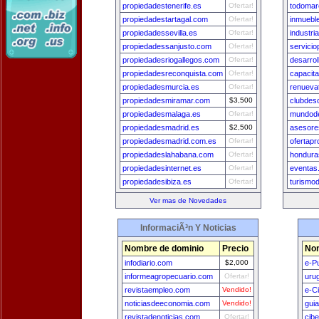
propiedadestenerife.es
Ofertar!
todomar
propiedadestartagal.com
Ofertar!
inmuebl
propiedadessevilla.es
Ofertar!
industr
propiedadessanjusto.com
Ofertar!
servici
propiedadesriogallegos.com
Ofertar!
desarro
propiedadesreconquista.com
Ofertar!
capacit
propiedadesmurcia.es
Ofertar!
renueva
propiedadesmiramar.com
$3,500
clubdes
propiedadesmalaga.es
Ofertar!
mundode
propiedadesmadrid.es
$2,500
asesore
propiedadesmadrid.com.es
Ofertar!
ofertap
propiedadeslahabana.com
Ofertar!
hondura
propiedadesinternet.es
Ofertar!
eventas
propiedadesibiza.es
Ofertar!
turismo
Ver mas de Novedades
InformaciÃ³n Y Noticias
Nombre de dominio
Precio
Nom
infodiario.com
$2,000
e-P
informeagropecuario.com
Ofertar!
uru
revistaempleo.com
Vendido!
e-C
noticiasdeeconomia.com
Vendido!
gui
revistadenoticias.com
Ofertar!
cib