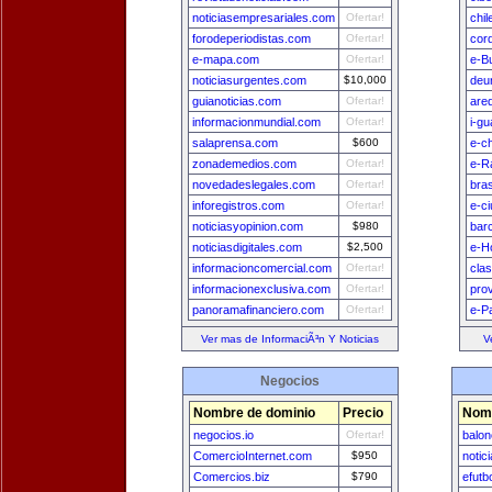
noticiasempresariales.com
Ofertar!
chi
forodeperiodistas.com
Ofertar!
cor
e-mapa.com
Ofertar!
e-B
noticiasurgentes.com
$10,000
deu
guianoticias.com
Ofertar!
are
informacionmundial.com
Ofertar!
i-g
salaprensa.com
$600
e-ch
zonademedios.com
Ofertar!
e-R
novedadeslegales.com
Ofertar!
bra
inforegistros.com
Ofertar!
e-c
noticiasyopinion.com
$980
bar
noticiasdigitales.com
$2,500
e-H
informacioncomercial.com
Ofertar!
cla
informacionexclusiva.com
Ofertar!
pro
panoramafinanciero.com
Ofertar!
e-P
Ver mas de InformaciÃ³n Y Noticias
V
Negocios
Nombre de dominio
Precio
Nomb
negocios.io
Ofertar!
balon
ComercioInternet.com
$950
notic
Comercios.biz
$790
efutb