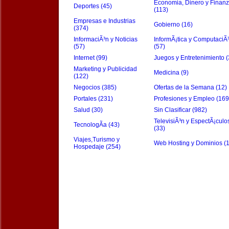
Economia, Dinero y Finan
Deportes (45)
(113)
Empresas e Industrias
Gobierno (16)
(374)
InformaciÃ³n y Noticias
InformÃ¡tica y ComputaciÃ
(57)
(57)
Internet (99)
Juegos y Entretenimiento (
Marketing y Publicidad
Medicina (9)
(122)
Negocios (385)
Ofertas de la Semana (12)
Portales (231)
Profesiones y Empleo (169
Salud (30)
Sin Clasificar (982)
TelevisiÃ³n y EspectÃ¡culo
TecnologÃ­a (43)
(33)
Viajes,Turismo y
Web Hosting y Dominios (
Hospedaje (254)