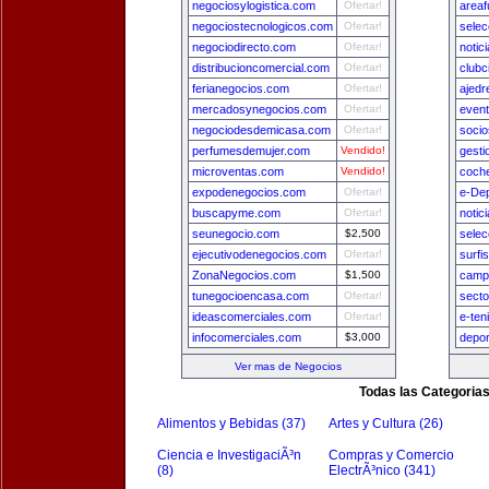
negociosylogistica.com
Ofertar!
areaf
negociostecnologicos.com
Ofertar!
sele
negociodirecto.com
Ofertar!
notic
distribucioncomercial.com
Ofertar!
clubc
ferianegocios.com
Ofertar!
ajedr
mercadosynegocios.com
Ofertar!
even
negociodesdemicasa.com
Ofertar!
socio
perfumesdemujer.com
Vendido!
gest
microventas.com
Vendido!
coch
expodenegocios.com
Ofertar!
e-De
buscapyme.com
Ofertar!
notic
seunegocio.com
$2,500
selec
ejecutivodenegocios.com
Ofertar!
surfi
ZonaNegocios.com
$1,500
camp
tunegocioencasa.com
Ofertar!
secto
ideascomerciales.com
Ofertar!
e-ten
infocomerciales.com
$3,000
depo
Ver mas de Negocios
Todas las Categoria
Alimentos y Bebidas (37)
Artes y Cultura (26)
Ciencia e InvestigaciÃ³n
Compras y Comercio
(8)
ElectrÃ³nico (341)