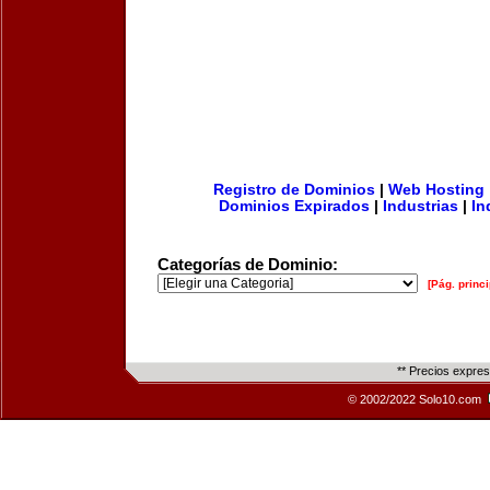
Registro de Dominios
|
Web Hosting
Dominios Expirados
|
Industrias
|
In
Categorías de Dominio:
[Pág. princi
** Precios expre
© 2002/2022 Solo10.com